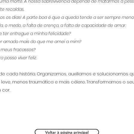
 de uma morte. A nossa sobrevivência depende de matarmos a pe
te recaídas.
odos os dias! A parte boa é que a queda tende a ser sempre men
da, o medo, a falta de crença, a falta de capacidade de amar.
 ter entregue a minha felicidade?
ter amado mais do que me amei a mim?
s meus fracassos?
 posso viver feliz.
de cada história. Organizamos, auxiliamos e solucionamos 
s leve, menos traumática e mais célere. Transformamos o s
 cor.
Voltar à página principal